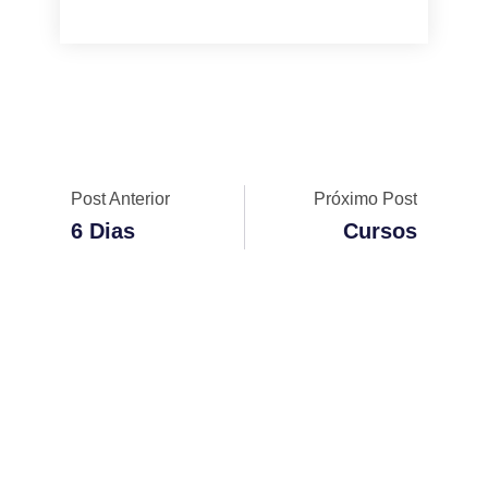
Anterior
Pró
Post Anterior
Próximo Post
6 Dias
Cursos