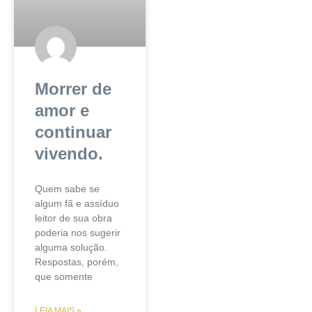
o
e
r
k
Morrer de
amor e
continuar
vivendo.
Quem sabe se
algum fã e assíduo
leitor de sua obra
poderia nos sugerir
alguma solução.
Respostas, porém,
que somente
LEIA MAIS »