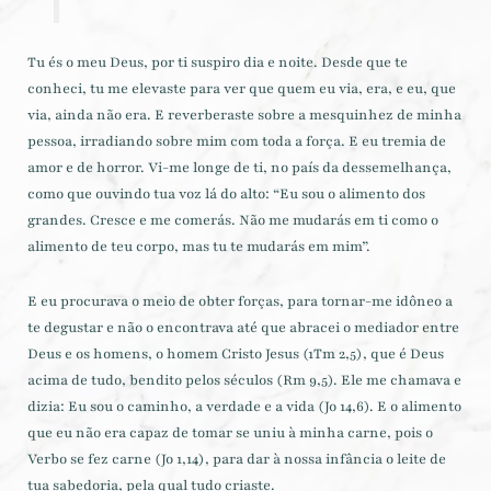
Tu és o meu Deus, por ti suspiro dia e noite. Desde que te
conheci, tu me elevaste para ver que quem eu via, era, e eu, que
via, ainda não era. E reverberaste sobre a mesquinhez de minha
pessoa, irradiando sobre mim com toda a força. E eu tremia de
amor e de horror. Vi-me longe de ti, no país da dessemelhança,
como que ouvindo tua voz lá do alto: “Eu sou o alimento dos
grandes. Cresce e me comerás. Não me mudarás em ti como o
alimento de teu corpo, mas tu te mudarás em mim”.
E eu procurava o meio de obter forças, para tornar-me idôneo a
te degustar e não o encontrava até que abracei o mediador entre
Deus e os homens, o homem Cristo Jesus (1Tm 2,5), que é Deus
acima de tudo, bendito pelos séculos (Rm 9,5). Ele me chamava e
dizia: Eu sou o caminho, a verdade e a vida (Jo 14,6). E o alimento
que eu não era capaz de tomar se uniu à minha carne, pois o
Verbo se fez carne (Jo 1,14), para dar à nossa infância o leite de
tua sabedoria, pela qual tudo criaste.