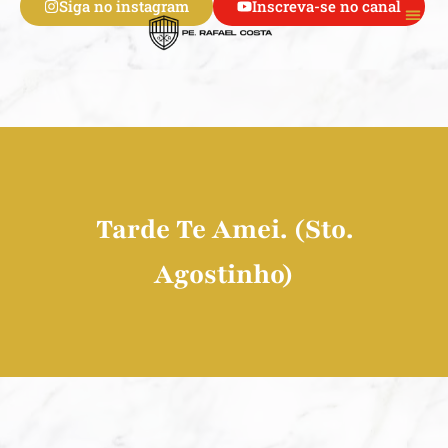
Siga no instagram
Inscreva-se no canal
Ir
para
Tesouros
Curso 6 
o
conteúdo
Tarde Te Amei. (Sto.
Agostinho)